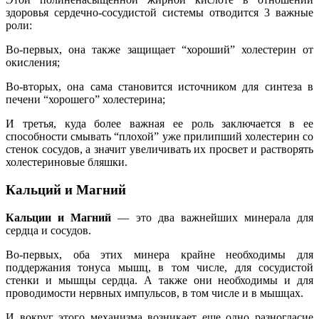
здоровья сердечно-сосудистой системы отводится 3 важные
роли:
Во-первых, она также защищает “хороший” холестерин от
окисления;
Во-вторых, она сама становится источником для синтеза в
печени “хорошего” холестерина;
И третья, куда более важная ее роль заключается в ее
способности смывать “плохой” уже прилипший холестерин со
стенок сосудов, а значит увеличивать их просвет и растворять
холестериновые бляшки.
Кальций и Магний
Кальции и Магний
— это два важнейших минерала для
сердца и сосудов.
Во-первых, оба этих минера крайне необходимы для
поддержания тонуса мышц, в том числе, для сосудистой
стенки и мышцы сердца. А также они необходимы и для
проводимости нервных импульсов, в том числе и в мышцах.
И вокруг этого механизма возникает еще одно разногласие