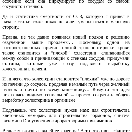
особенно если она циркулирует по сосудам со слабой
сосудистой стенкой.
Да и статистика смертности от ССЗ, которую я привел в
начале статьи тоже никак не хочет уменьшаться в меньшую
сторону.
Правда, не так давно появился новый подход к решению
озвученной выше проблемы… Поскольку, одной из
распространенных причин плохой транспортировки крови
также становится и “плохой” холестерин, слипающийся
между собой и прилипающий к стенкам сосудов, придумали
статины, которые уже сразу подавляют выработку
холестерина в печени.
И ничего, что холестерин становится “плохим” уже по дороге
из печени до сосудов, проделав немалый путь через желчный
пузырь и почти по всему кишечнику…
Кому-то
эта идея
показалась видимо гениальной – просто сократить общею
выработку холестерина в организме.
Подумаешь, что холестерин нужен нам: для строительства
клеточных мембран, для строительства гормонов, синтеза
витамина D и усвоения жирорастворимых витаминов.
Ведь сама жизнь важней ее качества! А то, что при дефиците