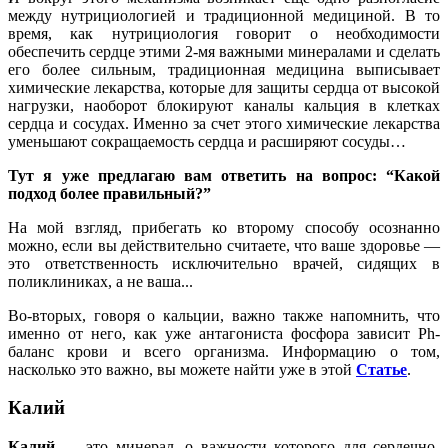
между нутрициологией и традиционной медициной. В то
время, как нутрициология говорит о необходимости
обеспечить сердце этими 2-мя важными минералами и сделать
его более сильным, традиционная медицина выписывает
химические лекарства, которые для защиты сердца от высокой
нагрузки, наоборот блокируют каналы кальция в клетках
сердца и сосудах. Именно за счет этого химические лекарства
уменьшают сокращаемость сердца и расширяют сосуды…
Тут я уже предлагаю вам ответить на вопрос: “Какой
подход более правильный?”
На мой взгляд, прибегать ко второму способу осознанно
можно, если вы действительно считаете, что ваше здоровье —
это ответственность исключительно врачей, сидящих в
поликлиниках, а не ваша...
Во-вторых, говоря о кальции, важно также напомнить, что
именно от него, как уже антагониста фосфора зависит Ph-
баланс крови и всего организма. Информацию о том,
насколько это важно, вы можете найти уже в этой
Статье
.
Калий
Калий
— это минерал, о важности которого для сердечно-