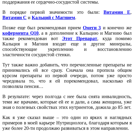
поддержания ее сердечно-сосудистой системы.
В порядке первой значимости это были:
Витамин Е
,
Витамин С
и
Кальций с Магнием
.
Позже еще был рекомендован прием
Омеги 3
и конечно же
кофермента
Q10
, а в дополнение к Кальцию и Магнию был
также рекомендован вот
Этот Препарат
, куда помимо
Кальция и Магния входят еще и другие минералы,
способствующие укреплению и восстановлению
эластичности сосудистой стенки.
Тут также важно добавить, что перечисленные препараты не
принимались ей все сразу. Сначала она пропила общим
курсом препараты из первой очереди, потом уже просто
чередовала то, что я ей порекомендовал, насколько ей
позволяла пенсия…
В результате: через полгода с нее была снята инвалидность,
теми же врачами, которые ей ее и дали, а сама женщина, уже
зная о полезных свойствах этих нутриентов, дожила до 85 лет.
Как я уже сказал выше – это один из ярких и наглядных
примеров в моей карьере Нутрициолога, благодаря которым я
уже более 20-ти продолжаю развиваться в этом направлении.