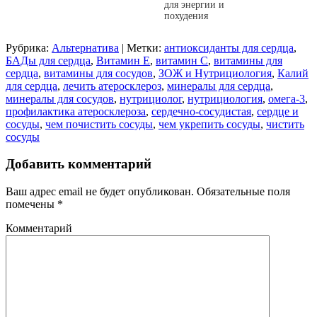
для энергии и
похудения
Рубрика:
Альтернатива
|
Метки:
антиоксиданты для сердца
,
БАДы для сердца
,
Витамин Е
,
витамин С
,
витамины для
сердца
,
витамины для сосудов
,
ЗОЖ и Нутрициология
,
Калий
для сердца
,
лечить атеросклероз
,
минералы для сердца
,
минералы для сосудов
,
нутрициолог
,
нутрициология
,
омега-3
,
профилактика атеросклероза
,
сердечно-сосудистая
,
сердце и
сосуды
,
чем почистить сосуды
,
чем укрепить сосуды
,
чистить
сосуды
Добавить комментарий
Ваш адрес email не будет опубликован.
Обязательные поля
помечены
*
Комментарий