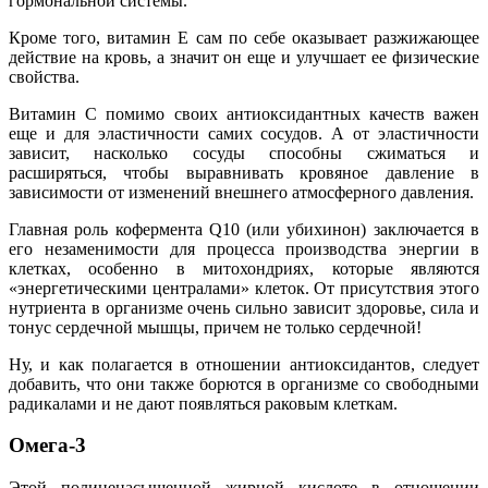
гормональной системы.
Кроме того, витамин Е сам по себе оказывает разжижающее
действие на кровь, а значит он еще и улучшает ее физические
свойства.
Витамин С помимо своих антиоксидантных качеств важен
еще и для эластичности самих сосудов. А от эластичности
зависит, насколько сосуды способны сжиматься и
расширяться, чтобы выравнивать кровяное давление в
зависимости от изменений внешнего атмосферного давления.
Главная роль кофермента Q10 (или убихинон) заключается в
его незаменимости для процесса производства энергии в
клетках, особенно в митохондриях, которые являются
«энергетическими централами» клеток. От присутствия этого
нутриента в организме очень сильно зависит здоровье, сила и
тонус сердечной мышцы, причем не только сердечной!
Ну, и как полагается в отношении антиоксидантов, следует
добавить, что они также борются в организме со свободными
радикалами и не дают появляться раковым клеткам.
Омега-3
Этой полиненасыщенной жирной кислоте в отношении