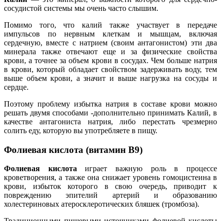
сосудистой системы мы очень часто слышим.
Помимо того, что калий также участвует в передаче
импульсов по нервным клеткам и мышцам, включая
сердечную, вместе с натрием (своим антагонистом) эти два
минерала также отвечают еще и за физические свойства
крови, а точнее за объем крови в сосудах. Чем больше натрия
в крови, который обладает свойством задерживать воду, тем
выше объем крови, а значит и выше нагрузка на сосуды и
сердце.
Поэтому проблему избытка натрия в составе крови можно
решать двумя способами -дополнительно принимать Калий, в
качестве антагониста натрия, либо перестать чрезмерно
солить еду, которую вы употребляете в пищу.
Фолиевая кислота (витамин B9)
Фолиевая кислота
играет важную роль в процессе
кроветворения, а также она снижает уровень гомоцистеина в
крови, избыток которого в свою очередь, приводит к
повреждению эпителий артерий и образованию
холестериновых атеросклеротических бляшек (тромбоза).
Традиционными пищевыми источниками фолиевой кислоты