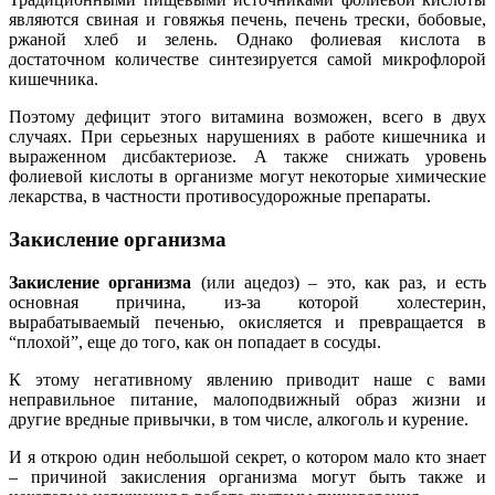
являются свиная и говяжья печень, печень трески, бобовые,
ржаной хлеб и зелень. Однако фолиевая кислота в
достаточном количестве синтезируется самой микрофлорой
кишечника.
Поэтому дефицит этого витамина возможен, всего в двух
случаях. При серьезных нарушениях в работе кишечника и
выраженном дисбактериозе. А также снижать уровень
фолиевой кислоты в организме могут некоторые химические
лекарства, в частности противосудорожные препараты.
Закисление организма
Закисление организма
(или ацедоз) – это, как раз, и есть
основная причина, из-за которой холестерин,
вырабатываемый печенью, окисляется и превращается в
“плохой”, еще до того, как он попадает в сосуды.
К этому негативному явлению приводит наше с вами
неправильное питание, малоподвижный образ жизни и
другие вредные привычки, в том числе, алкоголь и курение.
И я открою один небольшой секрет, о котором мало кто знает
– причиной закисления организма могут быть также и