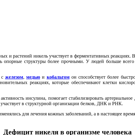
тных и растений никель участвует в ферментативных реакциях. 
ать опорные структуры более прочными. У людей больше всего 
я с
железом
,
медью
и
кобальтом
он способствует более быстр
ановительных реакциях, которые обеспечивают клетки кислор
 активность инсулина, помогает стабилизировать артериальное 
 участвует в структурной организации белков, ДНК и РНК.
рименялись для лечения кожных заболеваний, а в настоящее вре
Дефицит
никеля в организме человека