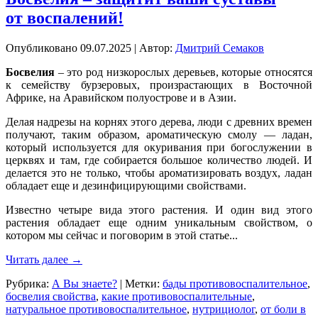
от воспалений!
Опубликовано
09.07.2025
|
Автор:
Дмитрий Семаков
Босвелия
– это род низкорослых деревьев, которые относятся
к семейству бурзеровых, произрастающих в Восточной
Африке, на Аравийском полуострове и в Азии.
Делая надрезы на корнях этого дерева, люди с древних времен
получают, таким образом, ароматическую смолу — ладан,
который используется для окуривания при богослужении в
церквях и там, где собирается большое количество людей. И
делается это не только, чтобы ароматизировать воздух, ладан
обладает еще и дезинфицирующими свойствами.
Известно четыре вида этого растения. И один вид этого
растения обладает еще одним уникальным свойством, о
котором мы сейчас и поговорим в этой статье...
Читать далее
→
Рубрика:
А Вы знаете?
|
Метки:
бады противовоспалительное
,
босвелия свойства
,
какие противовоспалительные
,
натуральное противовоспалительное
,
нутрициолог
,
от боли в