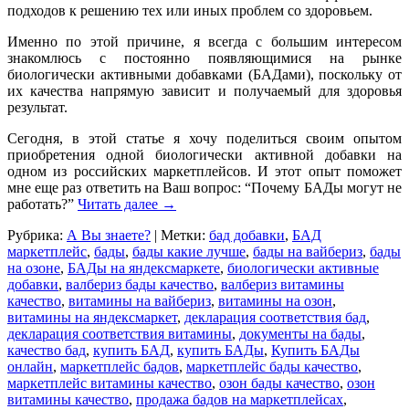
подходов к решению тех или иных проблем со здоровьем.
Именно по этой причине, я всегда с большим интересом
знакомлюсь с постоянно появляющимися на рынке
биологически активными добавками (БАДами), поскольку от
их качества напрямую зависит и получаемый для здоровья
результат.
Сегодня, в этой статье я хочу поделиться своим опытом
приобретения одной биологически активной добавки на
одном из российских маркетплейсов. И этот опыт поможет
мне еще раз ответить на Ваш вопрос: “Почему БАДы могут не
работать?”
Читать далее
→
Рубрика:
А Вы знаете?
|
Метки:
бад добавки
,
БАД
маркетплейс
,
бады
,
бады какие лучше
,
бады на вайбериз
,
бады
на озоне
,
БАДы на яндексмаркете
,
биологически активные
добавки
,
валбериз бады качество
,
валбериз витамины
качество
,
витамины на вайбериз
,
витамины на озон
,
витамины на яндексмаркет
,
декларация соответствия бад
,
декларация соответствия витамины
,
документы на бады
,
качество бад
,
купить БАД
,
купить БАДы
,
Купить БАДы
онлайн
,
маркетплейс бадов
,
маркетплейс бады качество
,
маркетплейс витамины качество
,
озон бады качество
,
озон
витамины качество
,
продажа бадов на маркетплейсах
,