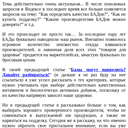
Тема действительно очень актуальная... В числе поисковых
запросов в Яндексе в последнее время все больше появляется
запросов на тему: “Как определять качество БАДов?”, “Как не
купить подделку?” “Каким производителям БАДов можно
доверять?” и т.д.
И это происходит не просто так… За последние пару лет
БАДы буквально наводнили наш рынок. Внезапно появилось
огромное количество неизвестно откуда взявшихся
производителей, и лавинная доля всех этих “товаров для
здоровья” продается на маркетплейсах, зачастую буквально по
бросовым ценам.
В своей предыдущей статье “
Бады могут навредить?
Давайте разбираться!
” (и дальше я не раз буду на нее
ссылаться) я уже успел рассказать о тех критериях, которые
нужно учитывать при выборе действительно качественных
витаминов и биологически активных добавок, поскольку от
их качества напрямую зависит наше здоровье.
Но в предыдущей статье я рассказывал больше о том, как
выбирать хорошего проверенного производителя, чтобы не
сомневаться в выпускаемой им продукции, а также не
нарваться на подделку. Сегодня же я расскажу, на что именно
нужно обратить свое пристальное внимание, если вы уже