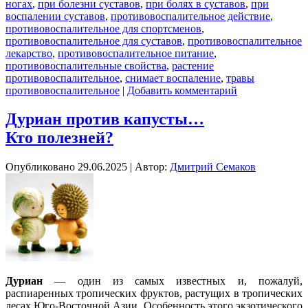
ногах
,
при болезни суставов
,
при болях в суставов
,
при
воспалении суставов
,
противовоспалительное действие
,
противовоспалительное для спортсменов
,
противовоспалительное для суставов
,
противовоспалительное
лекарство
,
противовоспалительное питание
,
противовоспалительные свойства
,
растение
противовоспалительное
,
снимает воспаление
,
травы
противовоспалительное
|
Добавить комментарий
Дуриан против капусты…
Кто полезней?
Опубликовано
29.06.2025
|
Автор:
Дмитрий Семаков
Дуриан
— один из самых известных и, пожалуй,
распиаренных тропических фруктов, растущих в тропических
лесах Юго-Восточной Азии. Особенность этого экзотического