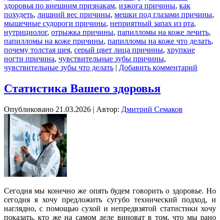
здоровья по внешним признакам
,
изжога причины
,
как
похудеть
,
лишний вес причины
,
мешки под глазами причины
,
мышечные судороги причины
,
неприятный запах из рта
,
нутрициолог
,
отрыжка причины
,
папилломы на коже лечить
,
папилломы на коже причины
,
папилломы на коже что делать
,
почему толстая шея
,
серый цвет лица причины
,
хрупкие
ногти причина
,
чувствительные зубы причины
,
чувствительные зубы что делать
|
Добавить комментарий
Статистика Вашего здоровья
Опубликовано
21.03.2026
|
Автор:
Дмитрий Семаков
Сегодня мы конечно же опять будем говорить о здоровье. Но
сегодня я хочу предложить сугубо технический подход, и
наглядно, с помощью сухой и непредвзятой статистики хочу
показать, кто же на самом деле виноват в том, что мы рано