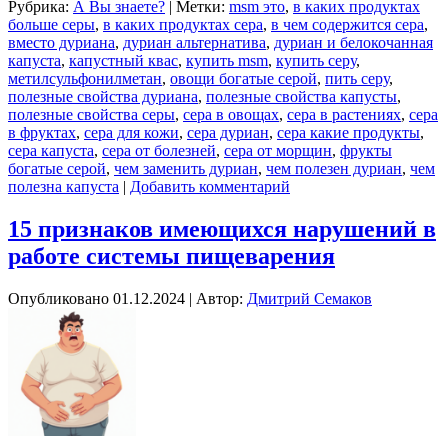
Рубрика:
А Вы знаете?
|
Метки:
msm это
,
в каких продуктах
больше серы
,
в каких продуктах сера
,
в чем содержится сера
,
вместо дуриана
,
дуриан альтернатива
,
дуриан и белокочанная
капуста
,
капустный квас
,
купить msm
,
купить серу
,
метилсульфонилметан
,
овощи богатые серой
,
пить серу
,
полезные свойства дуриана
,
полезные свойства капусты
,
полезные свойства серы
,
сера в овощах
,
сера в растениях
,
сера
в фруктах
,
сера для кожи
,
сера дуриан
,
сера какие продукты
,
сера капуста
,
сера от болезней
,
сера от морщин
,
фрукты
богатые серой
,
чем заменить дуриан
,
чем полезен дуриан
,
чем
полезна капуста
|
Добавить комментарий
15 признаков имеющихся нарушений в
работе системы пищеварения
Опубликовано
01.12.2024
|
Автор:
Дмитрий Семаков