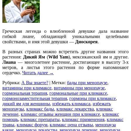
Греческая легенда о влюбленной девушке дала название
гибкой лиане, обладающей уникальными целебными
свойствами, и имя этой девушки —
Диоскорея
.
В разных странах можно встретить другие названия этого
растения:
Дикий Ям
(
Wild Yam
), мексиканский ям и другие.
Лиана
— многолетнее растение, достигающее в высоту 3-х
метров, а листья этого растения по форме напоминают
сердечко.
Читать далее
→
Рубрика:
А Вы знаете?
|
Метки:
бады при менопаузе
,
витамины при климаксе
,
витамины при менопаузе
,
гормональная терапия
,
гормональные при климаксе
,
гормонозаместительная терапия
,
гормоны при климаксе
,
дикий ям для женщины
,
избежать климакса
,
избежать
менопаузы
,
климакс бады
,
климакс лекарства
,
климакс
лечение
,
климакс отзывы женщин при климаксе
,
климакс
помощь
,
климакс препараты
,
климакс применения
,
климакс
травы
,
климакс форум
,
климакс цена отзывы
,
менопауза
какие
,
менопауза лекарства
,
менопауза лечение
,
менопауза