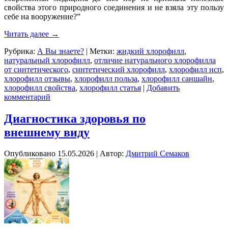
свойства этого природного соединения и не взяла эту пользу
себе на вооружение?”
Читать далее
→
Рубрика:
А Вы знаете?
|
Метки:
жидкий хлорофилл
,
натуральный хлорофилл
,
отличие натурального хлорофилла
от синтетического
,
синтетический хлорофилл
,
хлорофилл нсп
,
хлорофилл отзывы
,
хлорофилл польза
,
хлорофилл саншайн
,
хлорофилл свойства
,
хлорофилл статья
|
Добавить
комментарий
Диагностика здоровья по
внешнему виду
Опубликовано
15.05.2026
|
Автор:
Дмитрий Семаков