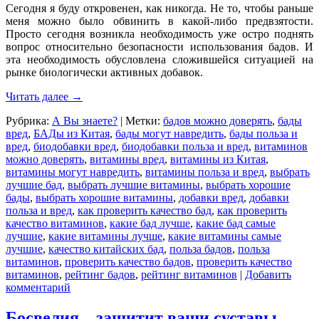
Сегодня я буду откровенен, как никогда. Не то, чтобы раньше
меня можно было обвинить в
какой-либо
предвзятости.
Просто сегодня возникла необходимость уже остро поднять
вопрос относительно безопасности использования бадов. И
эта необходимость обусловлена сложившейся ситуацией на
рынке биологически активных добавок.
Читать далее
→
Рубрика:
А Вы знаете?
|
Метки:
бадов можно доверять
,
бады
вред
,
БАДы из Китая
,
бады могут навредить
,
бады польза и
вред
,
биодобавки вред
,
биодобавки польза и вред
,
витаминов
можно доверять
,
витамины вред
,
витамины из Китая
,
витамины могут навредить
,
витамины польза и вред
,
выбрать
лучшие бад
,
выбрать лучшие витамины
,
выбрать хорошие
бады
,
выбрать хорошие витамины
,
добавки вред
,
добавки
польза и вред
,
как проверить качество бад
,
как проверить
качество витаминов
,
какие бад лучше
,
какие бад самые
лучшие
,
какие витамины лучше
,
какие витамины самые
лучшие
,
качество китайских бад
,
польза бадов
,
польза
витаминов
,
проверить качество бадов
,
проверить качество
витаминов
,
рейтинг бадов
,
рейтинг витаминов
|
Добавить
комментарий
Босвелия – защитит ваши суставы