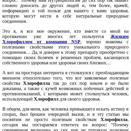
вопрос: “Почему нам Нутрициологам до сих пор так бывает
сложно доносить до других людей и, тем более, врачей,
информацию о той пользе для нашего с вами здоровья,
которую могут нести в себе натуральные природные
соединения.
Это я, и все мое окружение, кто вместе со мной на
протяжении уже многих лет пользуется
Жидким
Хлорофиллом от компании
NSP
, хорошо знакомы с
полезными свойствами этого уникального природного
соединения… Да, и доверие к этому препарату приобретено с
помощью своих болячек и решенных проблем, касающихся
собственного здоровья или здоровья своих близких…
А вот на просторах интернета я столкнулся с преобладающим
мнением относительно того, что все заявляемые полезные
свойства
Хлорофилла
так до сих пор никем и не были
доказаны, а также с кучей возможных побочных действий и
противопоказаний, с которыми может столкнуться человек,
использующий
Хлорофилл
для своего здоровья.
В общем, для меня, как человека привыкшего искать истину в
спорах, был брошен очередной вызов, и в эту статью мы
посвятим не просто полезным свойствам
Хлорофилла
,
сегодня мы постараемся ответить на вопрос: “Почему
современная медицина до сих пор не признала полезные