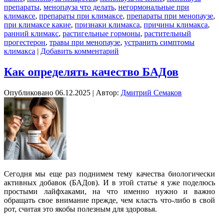
препараты
,
менопауза что делать
,
негормональные при
климаксе
,
препараты при климаксе
,
препараты при менопаузе
,
при климаксе какие
,
признаки климакса
,
причины климакса
,
ранний климакс
,
растигельные гормоны
,
растительный
прогестерон
,
травы при менопаузе
,
устранить симптомы
климакса
|
Добавить комментарий
Как определять качество БАДов
Опубликовано
06.12.2025
|
Автор:
Дмитрий Семаков
Сегодня мы еще раз поднимем тему качества биологически
активных добавок (БАДов). И в этой статье я уже поделюсь
простыми лайфхаками, на что именно нужно и важно
обращать свое внимание прежде, чем класть
что-либо
в свой
рот, считая это якобы полезным для здоровья.