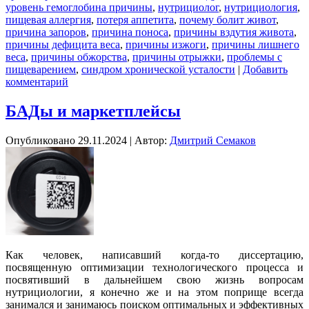
уровень гемоглобина причины
,
нутрициолог
,
нутрициология
,
пищевая аллергия
,
потеря аппетита
,
почему болит живот
,
причина запоров
,
причина поноса
,
причины вздутия живота
,
причины дефицита веса
,
причины изжоги
,
причины лишнего
веса
,
причины обжорства
,
причины отрыжки
,
проблемы с
пищеварением
,
синдром хронической усталости
|
Добавить
комментарий
БАДы и маркетплейсы
Опубликовано
29.11.2024
|
Автор:
Дмитрий Семаков
Как человек, написавший
когда-то
диссертацию,
посвященную оптимизации технологического процесса и
посвятивший в дальнейшем свою жизнь вопросам
нутрициологии, я конечно же и на этом поприще всегда
занимался и занимаюсь поиском оптимальных и эффективных