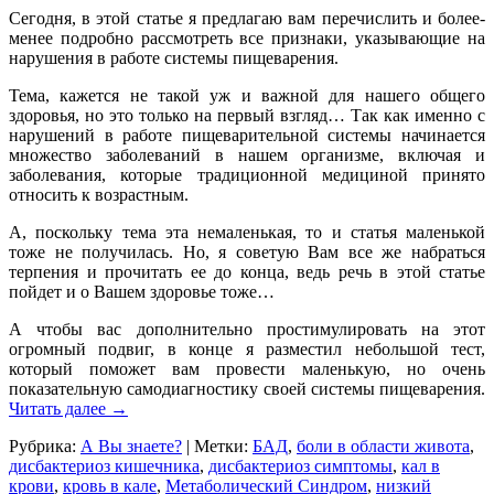
Сегодня, в этой статье я предлагаю вам перечислить и более-
менее подробно рассмотреть все признаки, указывающие на
нарушения в работе системы пищеварения.
Тема, кажется не такой уж и важной для нашего общего
здоровья, но это только на первый взгляд… Так как именно с
нарушений в работе пищеварительной системы начинается
множество заболеваний в нашем организме, включая и
заболевания, которые традиционной медициной принято
относить к возрастным.
А, поскольку тема эта немаленькая, то и статья маленькой
тоже не получилась. Но, я советую Вам все же набраться
терпения и прочитать ее до конца, ведь речь в этой статье
пойдет и о Вашем здоровье тоже…
А чтобы вас дополнительно простимулировать на этот
огромный подвиг, в конце я разместил небольшой тест,
который поможет вам провести маленькую, но очень
показательную самодиагностику своей системы пищеварения.
Читать далее
→
Рубрика:
А Вы знаете?
|
Метки:
БАД
,
боли в области живота
,
дисбактериоз кишечника
,
дисбактериоз симптомы
,
кал в
крови
,
кровь в кале
,
Метаболический Синдром
,
низкий