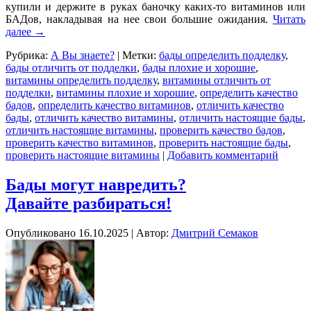
купили и держите в руках баночку
каких-то
витаминов или
БАДов, накладывая на нее свои большие ожидания.
Читать
далее
→
Рубрика:
А Вы знаете?
|
Метки:
бады определить подделку
,
бады отличить от подделки
,
бады плохие и хорошие
,
витамины определить подделку
,
витамины отличить от
подделки
,
витамины плохие и хорошие
,
определить качество
бадов
,
определить качество витаминов
,
отличить качество
бады
,
отличить качество витамины
,
отличить настоящие бады
,
отличить настоящие витамины
,
проверить качество бадов
,
проверить качество витаминов
,
проверить настоящие бады
,
проверить настоящие витамины
|
Добавить комментарий
Бады могут навредить?
Давайте разбираться!
Опубликовано
16.10.2025
|
Автор:
Дмитрий Семаков