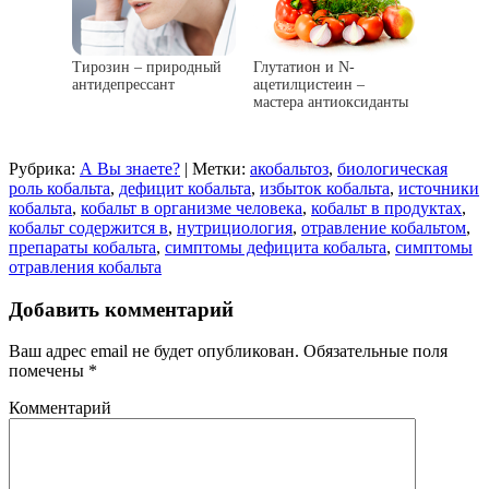
Тирозин – природный
Глутатион и N-
антидепрессант
ацетилцистеин –
мастера антиоксиданты
Рубрика:
А Вы знаете?
|
Метки:
акобальтоз
,
биологическая
роль кобальта
,
дефицит кобальта
,
избыток кобальта
,
источники
кобальта
,
кобальт в организме человека
,
кобальт в продуктах
,
кобальт содержится в
,
нутрициология
,
отравление кобальтом
,
препараты кобальта
,
симптомы дефицита кобальта
,
симптомы
отравления кобальта
Добавить комментарий
Ваш адрес email не будет опубликован.
Обязательные поля
помечены
*
Комментарий