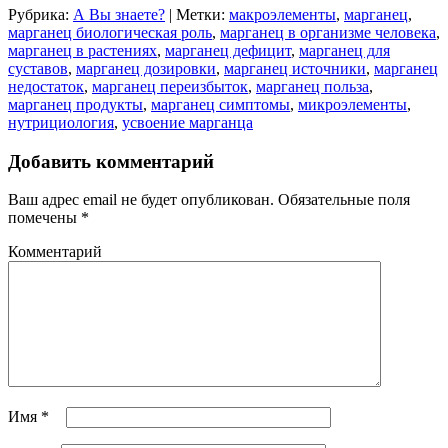
Рубрика:
А Вы знаете?
|
Метки:
макроэлементы
,
марганец
,
марганец биологическая роль
,
марганец в организме человека
,
марганец в растениях
,
марганец дефицит
,
марганец для
суставов
,
марганец дозировки
,
марганец источники
,
марганец
недостаток
,
марганец переизбыток
,
марганец польза
,
марганец продукты
,
марганец симптомы
,
микроэлементы
,
нутрициология
,
усвоение марганца
Добавить комментарий
Ваш адрес email не будет опубликован.
Обязательные поля
помечены
*
Комментарий
Имя
*