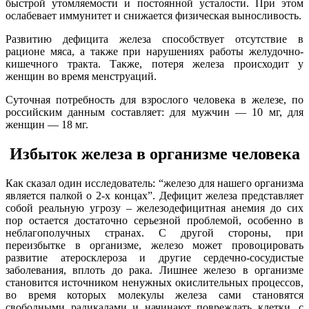
быстрой утомляемости и постоянной усталости. При этом
ослабевает иммунитет и снижается физическая выносливость.
Развитию дефицита железа способствует отсутствие в
рационе мяса, а также при нарушениях работы желудочно-
кишечного тракта. Также, потеря железа происходит у
женщин во время менструаций.
Суточная потребность для взрослого человека в железе, по
российским данным составляет: для мужчин — 10 мг, для
женщин — 18 мг.
Избыток
железа в организме человека
Как сказал один исследователь: “железо для нашего организма
является палкой о 2-х концах”. Дефицит железа представляет
собой реальную угрозу – железодефицитная анемия до сих
пор остается достаточно серьезной проблемой, особенно в
неблагополучных странах. С другой стороны, при
переизбытке в организме, железо может провоцировать
развитие атеросклероза и другие сердечно-сосудистые
заболевания, вплоть до рака. Лишнее железо в организме
становится источником ненужных окислительных процессов,
во время которых молекулы железа сами становятся
свободными радикалами и начинают повреждать клетки, с