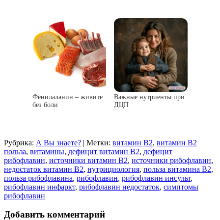
Фенилаланин – живите
Важные нутриенты при
без боли
ДЦП
Рубрика:
А Вы знаете?
|
Метки:
витамин B2
,
витамин B2
польза
,
витамины
,
дефицит витамин B2
,
дефицит
рибофлавин
,
источники витамин B2
,
источники рибофлавин
,
недостаток витамин B2
,
нутрициология
,
польза витамина B2
,
польза рибофлавина
,
рибофлавин
,
рибофлавин инсульт
,
рибофлавин инфаркт
,
рибофлавин недостаток
,
симптомы
рибофлавин
Добавить комментарий