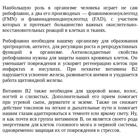
Наибольшую роль в организме человека играет не сам
рибофлавин, а два его производных — флавинмононуклеотид
(FMN) и флавинадениндинуклеотид (FAD), с участием
которых и протекает большинство важных окислительно-
восстановительных реакций в клетках и тканях.
Рибофлавин необходим нашему организму для образования
эритроцитов, антител, для регуляции роста и репродуктивных
функций в организме. Антиоксидантные свойства
рибофлавина нужны для защиты наших кровяных клеток. Он
уменьшает повреждения и ускоряет регенерацию клеток при
инфарктах и инсультах. При нехватке витамина В2
нарушается усвоение железа, развивается анемия и ухудшается
работа щитовидной железы.
Витамин В2 также необходим для здоровой кожи, волос,
ногтей и слизистых. Дополнительный его прием помогает
при угревой сыпи, дерматите и экземе. Также он снижает
действие токсинов на легкие и дыхательные пути и помогает
нашим глазам адаптироваться к темноте или яркому свету. Ну,
и как почти вся группа витаминов В, он является своего рода
энергетиком для клеток головного мозга и нервной системы,
одновременно защищая их от повреждения и стрессов.