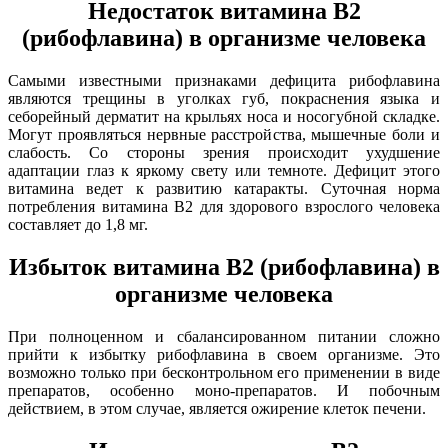
Недостаток витамина В2
(рибофлавина) в организме человека
Самыми известными признаками дефицита рибофлавина
являются трещины в уголках губ, покраснения языка и
себорейный дерматит на крыльях носа и носогубной складке.
Могут проявляться нервные расстройства, мышечные боли и
слабость. Со стороны зрения происходит ухудшение
адаптации глаз к яркому свету или темноте. Дефицит этого
витамина ведет к развитию катаракты. Суточная норма
потребления витамина В2 для здорового взрослого человека
составляет до 1,8 мг.
Избыток витамина В2 (рибофлавина) в
организме человека
При полноценном и сбалансированном питании сложно
прийти к избытку рибофлавина в своем организме. Это
возможно только при бесконтрольном его применении в виде
препаратов, особенно моно-препаратов. И побочным
действием, в этом случае, является ожирение клеток печени.