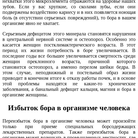
нехватки этого микроэлемента отражаются на здоровье наших
зубов. Если у вас хрупкие, со сколами зубы, если они
подвержены воздействию кариесу и в них появляется ноющая
боль (в отсутствии серьезных повреждений), то бора в вашем
организме явно не хватает.
Серьезным дефицитом этого минерала становятся нарушения
в центральной нервной системе и остеопороз. Особенно это
касается женщин постклимактерического возраста. В этот
период их жизни потребность в боре увеличивается. В
последние годы все большее увеличивается смертность среди
женщин преклонного возраста, причиной которого
становится остеопороз, а именно перелом шейки бедра. В
этом случае, неподвижный и постельный образ жизни
приводит в конечном итоге к отказу работы почек, и в основе
этой проблемы находятся не
какие-то
хронические
заболевания, а банальный дефицит кальция, магния и бора в
организме женщины.
Избыток
бора в организме человека
Переизбыток бора в организме человека может произойти
только при приеме специальных борсодержащих
лекарственных препаратов. Также переизбыток бора в
организме может возникать в промышленных местностях, где