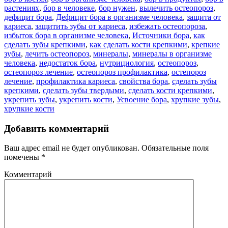
растениях
,
бор в человеке
,
бор нужен
,
вылечить остеопороз
,
дефицит бора
,
Дефицит бора в организме человека
,
защита от
кариеса
,
защитить зубы от кариеса
,
избежать остеопороза
,
избыток бора в организме человека
,
Источники бора
,
как
сделать зубы крепкими
,
как сделать кости крепкими
,
крепкие
зубы
,
лечить остеопороз
,
минералы
,
минералы в организме
человека
,
недостаток бора
,
нутрициология
,
остеопороз
,
остеопороз лечение
,
остеопороз профилактика
,
остепороз
лечение
,
профилактика кариеса
,
свойства бора
,
сделать зубы
крепкими
,
сделать зубы твердыми
,
сделать кости крепкими
,
укрепить зубы
,
укрепить кости
,
Усвоение бора
,
хрупкие зубы
,
хрупкие кости
Добавить комментарий
Ваш адрес email не будет опубликован.
Обязательные поля
помечены
*
Комментарий