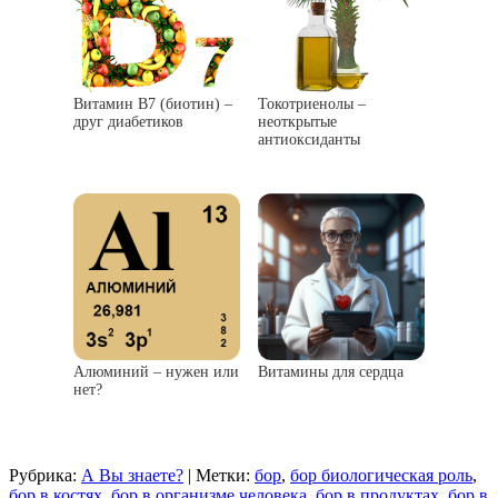
Витамин В7 (биотин) –
Токотриенолы –
друг диабетиков
неоткрытые
антиоксиданты
Алюминий – нужен или
Витамины для сердца
нет?
Рубрика:
А Вы знаете?
|
Метки:
бор
,
бор биологическая роль
,
бор в костях
,
бор в организме человека
,
бор в продуктах
,
бор в