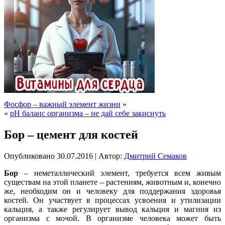
Фосфор – важный элемент жизни
»
«
pH баланс организма – не дай себе закиснуть
Бор – цемент для костей
Опубликовано
30.07.2016
|
Автор:
Дмитрий Семаков
Бор
– неметаллический элемент, требуется всем живым
существам на этой планете – растениям, животным и, конечно
же, необходим он и человеку для поддержания здоровья
костей. Он участвует в процессах усвоения и утилизации
кальция, а также регулирует вывод кальция и магния из
организма с мочой. В организме человека может быть