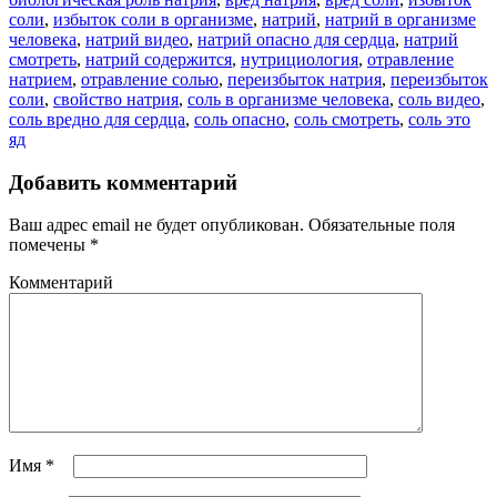
соли
,
избыток соли в организме
,
натрий
,
натрий в организме
человека
,
натрий видео
,
натрий опасно для сердца
,
натрий
смотреть
,
натрий содержится
,
нутрициология
,
отравление
натрием
,
отравление солью
,
переизбыток натрия
,
переизбыток
соли
,
свойство натрия
,
соль в организме человека
,
соль видео
,
соль вредно для сердца
,
соль опасно
,
соль смотреть
,
соль это
яд
Добавить комментарий
Ваш адрес email не будет опубликован.
Обязательные поля
помечены
*
Комментарий
Имя
*