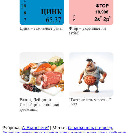
Цинк – заживляет раны
Фтор – укрепляет ли
зубы?
Валин, Лейцин и
“Гастрит есть у всех…”
Изолейцин – топливо
- ???
для мышц
Рубрика:
А Вы знаете?
|
Метки:
бананы польза и вред
,
биологическая роль натрия
,
вред натрия
,
вред соли
,
избыток