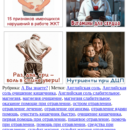
Рубрика:
А Вы знаете?
|
Метки:
Английская соль
,
Английская
соль очищение кишечника
,
Английская соль слабительное
,
магнезия
,
магнезия очищение
,
магнезия слабительное
,
оказание помощи при отравлении
,
остром отравлении
,
отравление лечение
,
отравление организма
,
отравление ядами
помощь
,
очистить кишечник быстро
,
очищение кишечника
,
первая помощь при отравлении
,
пищевое отравление
,
помочь
при отравлении
,
помощь при отравлении
,
средства при
отравлении
,
сульфат магния
,
сульфат магния отравление
,