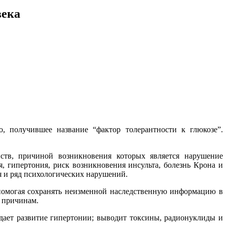
века
, получившее название “фактор толерантности к глюкозе”.
ств, причиной возникновения которых является нарушение
я, гипертония, риск возникновения инсульта, болезнь Крона и
я и ряд психологических нарушений.
 помогая сохранять неизменной наследственную информацию в
причинам.
ждает развитие гипертонии; выводит токсины, радионуклиды и