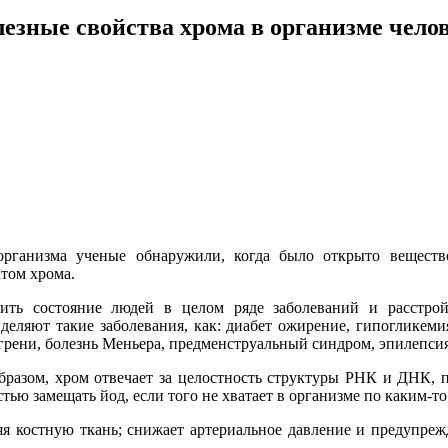
езные свойства
хрома в организме чело
рганизма ученые обнаружили, когда было открыто вещество
атом хрома.
ить состояние людей в целом ряде заболеваний и расстрой
деляют такие заболевания, как: диабет ожирение, гипогликеми
игрени, болезнь Меньера, предменструальный синдром, эпилепси
образом, хром отвечает за целостность структуры РНК и ДНК,
стью замещать йод, если того не хватает в организме по
каким-то
яя костную ткань; снижает артериальное давление и предупре